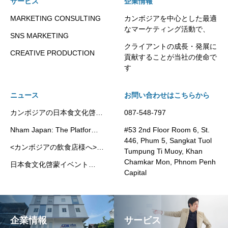
サービス
企業情報
MARKETING CONSULTING
カンボジアを中心とした最適
なマーケティング活動で、
SNS MARKETING
クライアントの成長・発展に
CREATIVE PRODUCTION
貢献することが当社の使命で
す
ニュース
お問い合わせはこちらから
カンボジアの日本食文化啓蒙
087-548-797
プラットフォーム”Nham
Nham Japan: The Platform
#53 2nd Floor Room 6, St.
Japan”
Promoting Japanese Food
446, Phum 5, Sangkat Tuol
<カンボジアの飲食店様へ>
Culture in Cambodia
Tumpung Ti Muoy, Khan
Kikkoman社の代理店として
Chamkar Mon, Phnom Penh
日本食文化啓蒙イベント
業務用調味料・豆乳製品の提
Capital
Japan Fair 2025 が開催され
供を開始いたしました。
ました
企業情報
サービス