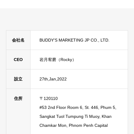
会社名
BUDDY'S MARKETING JP CO., LTD.
CEO
岩月宥磨（Rocky）
設立
27th,Jan,2022
住所
〒120110
#53 2nd Floor Room 6, St. 446, Phum 5,
Sangkat Tuol Tumpung Ti Muoy, Khan
Chamkar Mon, Phnom Penh Capital