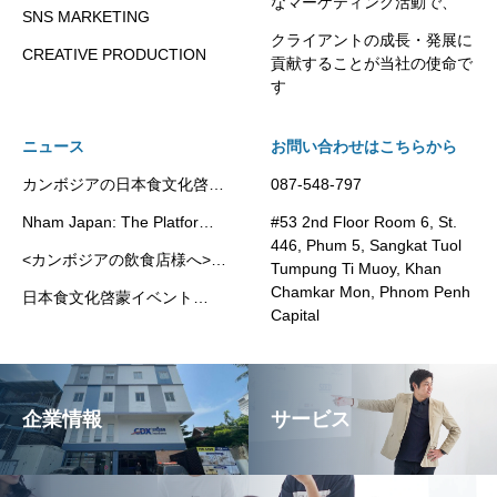
なマーケティング活動で、
SNS MARKETING
クライアントの成長・発展に
CREATIVE PRODUCTION
貢献することが当社の使命で
す
ニュース
お問い合わせはこちらから
カンボジアの日本食文化啓蒙
087-548-797
プラットフォーム”Nham
Nham Japan: The Platform
#53 2nd Floor Room 6, St.
Japan”
Promoting Japanese Food
446, Phum 5, Sangkat Tuol
<カンボジアの飲食店様へ>
Culture in Cambodia
Tumpung Ti Muoy, Khan
Kikkoman社の代理店として
Chamkar Mon, Phnom Penh
日本食文化啓蒙イベント
業務用調味料・豆乳製品の提
Capital
Japan Fair 2025 が開催され
供を開始いたしました。
ました
企業情報
サービス