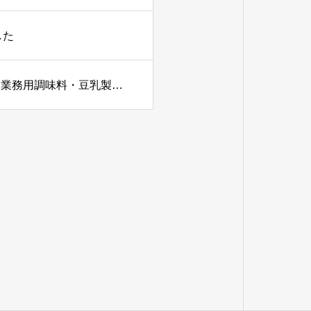
した
<カンボジアの飲食店様へ> Kikkoman社の代理店として業務用調味料・豆乳製品の提供を開始いたしました。