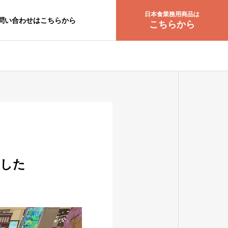
日本食業務用商品は
問い合わせはこちらから
こちらから
カンボジアビジネス
カンボジア法律
ました
ブランド品買取のエコリン
カンボジア「.
グ カンボジア第一号店O
メイン登録の
pen
について
CREATIVE PRODUCTION