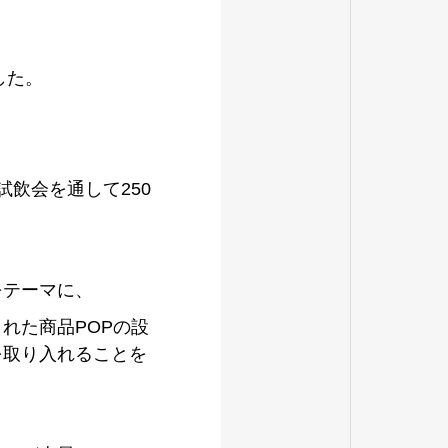
した。
飲会を通して250
をテーマに、
れた商品POPの設
を取り入れることを