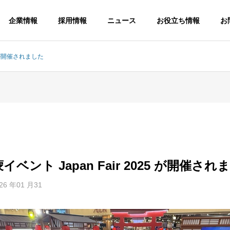
企業情報
採用情報
ニュース
お役立ち情報
お
5 が開催されました
ジアマーケティング
カンボジアマーケティング
ベント Japan Fair 2025 が開催され
26 年01 月31
ジアにおける市場調
ジャパンフェア2023 in Ca
いて
mbodia | AEONMALLでの
日本食イベント成功の鍵
NG CONSULTING
SNS MARKETING