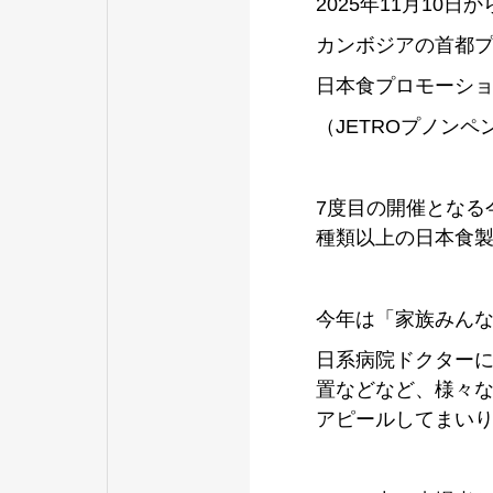
2025年11月10日
カンボジアの首都プ
日本食プロモーショ
（JETROプノンペ
7度目の開催となる
種類以上の日本食
今年は「家族みん
日系病院ドクターに
置などなど、様々
アピールしてまい