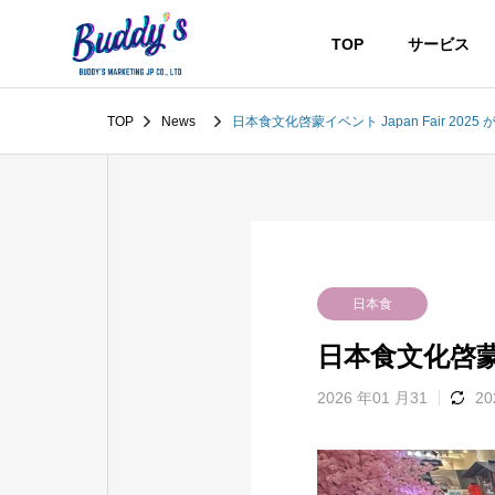
TOP
サービス
Company
TOP
News
日本食文化啓蒙イベント Japan Fair 202
お役立ち情報
カンボ
お役立ち情報
サービス
日本食
日本食文化啓蒙イ
2026 年01 月31
20
h」ド
「運ぶだけでは根付かな
カンボ
ルール
い。伝えて、伝わってこそ
査につ
広がる。」 日本食ブラン
MARKETI
ドをカンボジアで育てる挑