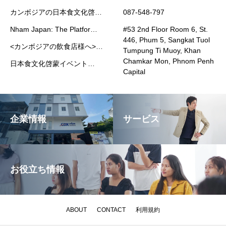
カンボジアの日本食文化啓蒙
087-548-797
プラットフォーム”Nham
Nham Japan: The Platform
#53 2nd Floor Room 6, St.
Japan”
Promoting Japanese Food
446, Phum 5, Sangkat Tuol
<カンボジアの飲食店様へ>
Culture in Cambodia
Tumpung Ti Muoy, Khan
Kikkoman社の代理店として
Chamkar Mon, Phnom Penh
日本食文化啓蒙イベント
業務用調味料・豆乳製品の提
Capital
Japan Fair 2025 が開催され
供を開始いたしました。
ました
企業情報
サービス
お役立ち情報
ABOUT
CONTACT
利用規約