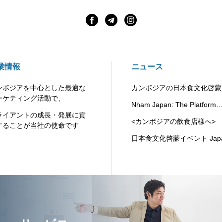
業情報
ニュース
ンボジアを中心とした最適な
カンボジアの日本食文化啓蒙
ーケティング活動で、
ラットフォーム”Nham Japan
Nham Japan: The Platform
ライアントの成長・発展に貢
Promoting Japanese Food
<カンボジアの飲食店様へ
することが当社の使命です
Culture in Cambodia
Kikkoman社の代理店として
日本食文化啓蒙イベント Jap
用調味料・豆乳製品の提供を
Fair 2025 が開催されました
始いたしました。