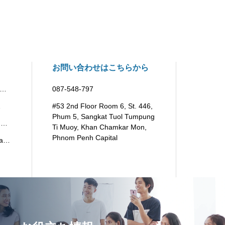
お問い合わせはこちらから
プ
087-548-797
”
#53 2nd Floor Room 6, St. 446,
Phum 5, Sangkat Tuol Tumpung
>
Ti Muoy, Khan Chamkar Mon,
業務
Phnom Penh Capital
an
開