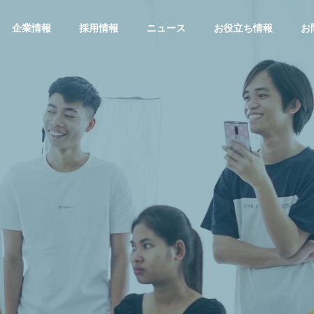
企業情報
採用情報
ニュース
お役立ち情報
お
ジアマーケティング
カンボジアビジネス
フェア2023 in Ca
ブランド品買取のエコリン
a | AEONMALLでの
グ カンボジア第一号店O
イベント成功の鍵
pen
NG CONSULTING
SNS MARKETING