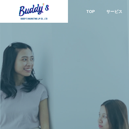
TOP
サービス
Company
カンボジアマーケティング
カンボ
お役立ち情報
サービス
かな
カンボジアにおける市場調
ジャパン
てこそ
査について
mbodi
ブラン
日本食
MARKETI
てる挑