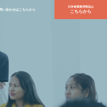
日本食業務用商品は
問い合わせはこちらから
こちらから
カンボジア法律・規制
お役立ち情報
カンボジア「.com.kh」ド
「運ぶだけで
メイン登録の新たなルール
い。伝えて、
について
広がる。」 
CREATIVE PRODUCTION
ドをカンボジ