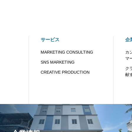
サービス
企
MARKETING CONSULTING
カ
マ
SNS MARKETING
ク
CREATIVE PRODUCTION
献