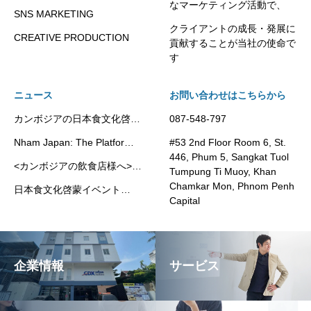
なマーケティング活動で、
SNS MARKETING
クライアントの成長・発展に
CREATIVE PRODUCTION
貢献することが当社の使命で
す
ニュース
お問い合わせはこちらから
カンボジアの日本食文化啓蒙
087-548-797
プラットフォーム”Nham
Nham Japan: The Platform
#53 2nd Floor Room 6, St.
Japan”
Promoting Japanese Food
446, Phum 5, Sangkat Tuol
<カンボジアの飲食店様へ>
Culture in Cambodia
Tumpung Ti Muoy, Khan
Kikkoman社の代理店として
Chamkar Mon, Phnom Penh
日本食文化啓蒙イベント
業務用調味料・豆乳製品の提
Capital
Japan Fair 2025 が開催され
供を開始いたしました。
ました
企業情報
サービス